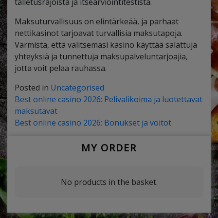
talletusrajoista ja itsearviointitestistä.
Maksuturvallisuus on elintärkeää, ja parhaat
nettikasinot tarjoavat turvallisia maksutapoja.
Varmista, että valitsemasi kasino käyttää salattuja
yhteyksiä ja tunnettuja maksupalveluntarjoajia,
jotta voit pelaa rauhassa.
Posted in
Uncategorised
Post
Best online casino 2026: Pelivalikoima ja luotettavat
maksutavat
navigation
Best online casino 2026: Bonukset ja voitot
MY ORDER
No products in the basket.