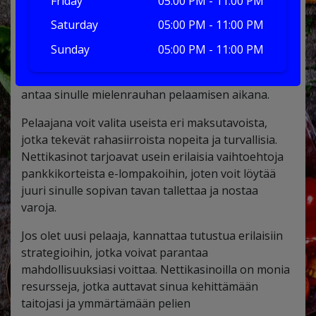
Friday
05:00 PM - 11:00 PM
Saturday
05:00 PM - 11:00 PM
To get started, you should always review the
casino’s license and regulations to ensure you are
Sunday
05:00 PM - 11:00 PM
playing on a reputable platform. Luotettavat
nettikasinot noudattavat tiukkoja sääntöjä, mikä
antaa sinulle mielenrauhan pelaamisen aikana.
Pelaajana voit valita useista eri maksutavoista,
jotka tekevät rahasiirroista nopeita ja turvallisia.
Nettikasinot tarjoavat usein erilaisia vaihtoehtoja
pankkikorteista e-lompakoihin, joten voit löytää
juuri sinulle sopivan tavan tallettaa ja nostaa
varoja.
Jos olet uusi pelaaja, kannattaa tutustua erilaisiin
strategioihin, jotka voivat parantaa
mahdollisuuksiasi voittaa. Nettikasinoilla on monia
resursseja, jotka auttavat sinua kehittämään
taitojasi ja ymmärtämään pelien