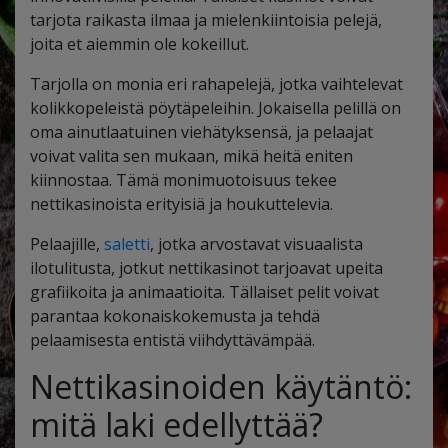
tarjota raikasta ilmaa ja mielenkiintoisia pelejä,
joita et aiemmin ole kokeillut.
Tarjolla on monia eri rahapelejä, jotka vaihtelevat
kolikkopeleistä pöytäpeleihin. Jokaisella pelillä on
oma ainutlaatuinen viehätyksensä, ja pelaajat
voivat valita sen mukaan, mikä heitä eniten
kiinnostaa. Tämä monimuotoisuus tekee
nettikasinoista erityisiä ja houkuttelevia.
Pelaajille,
saletti
, jotka arvostavat visuaalista
ilotulitusta, jotkut nettikasinot tarjoavat upeita
grafiikoita ja animaatioita. Tällaiset pelit voivat
parantaa kokonaiskokemusta ja tehdä
pelaamisesta entistä viihdyttävämpää.
Nettikasinoiden käytäntö:
mitä laki edellyttää?