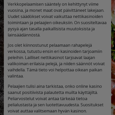
Verkkopelaamisen sääntely on kehittynyt viime
vuosina, ja monet maat ovat päivittäneet lakejaan.
Uudet säädökset voivat vaikuttaa nettikasinoiden
toimintaan ja pelaajien oikeuksiin. On suositeltavaa
pysyä ajan tasalla paikallisista muutoksista ja
lainsäädännöstä.
Jos olet kiinnostunut pelaamaan rahapelejä
verkossa, tutustu ensin eri kasinoiden tarjoamiin
peleihin. Lailliset nettikasinot tarjoavat laajan
valikoiman erilaisia pelejä, ja niiden säännöt voivat
vaihdella. Tämä tieto voi helpottaa oikean paikan
valintaa.
Pelaajien tulisi aina tarkistaa, onko online kasino
saanut positiivista palautetta muilta käyttäjiltä.
Peliarvostelut voivat antaa tärkeää tietoa
pelialustasta ja sen luotettavuudesta. Suositukset
voivat auttaa valitsemaan hyvän kasinon.