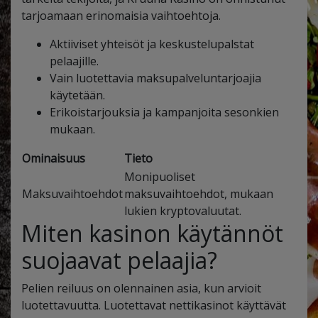
tarjoamaan erinomaisia vaihtoehtoja.
Aktiiviset yhteisöt ja keskustelupalstat
pelaajille.
Vain luotettavia maksupalveluntarjoajia
käytetään.
Erikoistarjouksia ja kampanjoita sesonkien
mukaan.
Ominaisuus
Tieto
Monipuoliset
Maksuvaihtoehdot
maksuvaihtoehdot, mukaan
lukien kryptovaluutat.
Miten kasinon käytännöt
suojaavat pelaajia?
Pelien reiluus on olennainen asia, kun arvioit
luotettavuutta. Luotettavat nettikasinot käyttävät