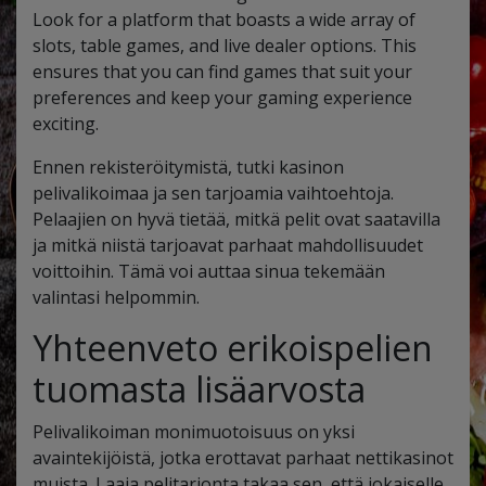
Look for a platform that boasts a wide array of
slots, table games, and live dealer options. This
ensures that you can find games that suit your
preferences and keep your gaming experience
exciting.
Ennen rekisteröitymistä, tutki kasinon
pelivalikoimaa ja sen tarjoamia vaihtoehtoja.
Pelaajien on hyvä tietää, mitkä pelit ovat saatavilla
ja mitkä niistä tarjoavat parhaat mahdollisuudet
voittoihin. Tämä voi auttaa sinua tekemään
valintasi helpommin.
Yhteenveto erikoispelien
tuomasta lisäarvosta
Pelivalikoiman monimuotoisuus on yksi
avaintekijöistä, jotka erottavat parhaat nettikasinot
muista. Laaja pelitarjonta takaa sen, että jokaiselle