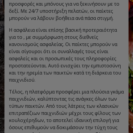
προσφορές και μπόνους για να ξεκινήσουν με το
δεξί. Με 24/7 υποστήριξη πελατών, οι παίκτες
μπορούν να λάβουν βοήθεια ανά πάσα στιγμή.
Η ασφάλεια είναι επίσης βασική προτεραιότητα
για το , με συμμόρφωση στους διεθνείς
κανονισμούς ασφαλείας. Οι παίκτες μπορούν να
είναι σίγουροι ότι οι συναλλαγές τους είναι
ασφαλείς και οι προσωπικές τους πληροφορίες
προστατεύονται. Αυτό ενισχύει την εμπιστοσύνη
και την ηρεμία των παικτών κατά τη διάρκεια του
παιχνιδιού.
Τέλος, η πλατφόρμα προσφέρει μια πλούσια γκάμα
παιχνιδιών, καλύπτοντας τις ανάγκες όλων των
τύπων παικτών. Από τους λάτρεις των κλασικών
επιτραπέζιων παιχνιδιών μέχρι τους φίλους των
κουλοχέρηδων, το αποτελεί ιδανική επιλογή για
όσους επιθυμούν να δοκιμάσουν την τύχη τους