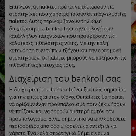
Επιπλέον, οι παίκτες πρέπει να εξετάσουν τις
στρατηγικές που χρησιμοποιούν οι επαγγελματίες
παίκτες. Αυτές περιλαμβάνουν την καλή
διαχείριση του bankroll και την επιλογή των
κατάλληλων παιχνιδιών που προσφέρουν τις
καλύτερες πιθανότητες νίκης. Με την καλή
κατανόηση των τύπων τζόγου και την εφαρμογή
στρατηγικών, οι παίκτες μπορούν να αυξήσουν τις
πιθανότητες επιτυχίας τους.
Διαχείριση του bankroll σας
Η διαχείριση του bankroll είναι ζωτικής σημασίας
για την επιτυχία στον τζόγο. Οι παίκτες θα πρέπει
να ορίζουν έναν προϋπολογισμό πριν ξεκινήσουν
να παίζουν και να τηρούν αυστηρά αυτόν τον
προϋπολογισμό. Είναι σημαντικό να μην ξοδεύετε
περισσότερα από όσα μπορείτε να αντέξετε να
χάσετε. Ένα καλό στρατηγικό βήμα είναι να