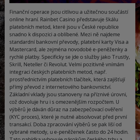
Finanční operace jsou citlivou a užitečnou součástí
online hraní. Rainbet Casino představuje škálu
platebních metod, které jsou v České republice
snadno k dispozici a oblíbené. Mezi ně najdeme
standardní bankovní převody, platební karty Visa a
Mastercard, ale zejména novodobé e-peněženky a
rychlé platby. Specificky se jde o služby jako Trustly,
Skrill, Neteller či Revolut. Velmi pozitivně vnímám
integraci českých platebních metod, např.
prostřednictvím platebních tlačítek, která zajišťují
přímý převod z internetového bankovnictví.
Základní vklady jsou stanoveny na příznivé úrovni,
což dovoluje hru i s omezenějším rozpočtem. U
výběrů je dáván důraz na zabezpečovací ověření
(KYC proces), které je nutné absolvovat před první
transakcí. Doba zpracování výběrů se pak liší od
vybrané metody, u e-peněženek často do 24 hodin.
Tato nabídka vyhovuje nárokům českého trhu a