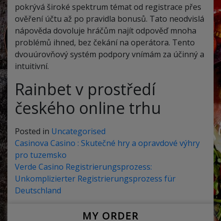
pokrývá široké spektrum témat od registrace přes
ověření účtu až po pravidla bonusů. Tato neodvislá
nápověda dovoluje hráčům najít odpověď mnoha
problémů ihned, bez čekání na operátora. Tento
dvouúrovňový systém podpory vnímám za účinný a
intuitivní.
Rainbet v prostředí
českého online trhu
Posted in
Uncategorised
Post
Casinova Casino : Skutečné hry a opravdové výhry
pro tuzemsko
navigation
Verde Casino Registrierungsprozess:
Unkomplizierter Registrierungsprozess für
Deutschland
MY ORDER