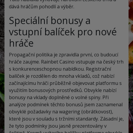
dává hráčům pohodlí a výběr.
Speciální bonusy a
vstupní balíček pro nové
hráče
Propagační politika je zpravidla první, co budoucí
hráče zaujme. Rainbet Casino vstupuje na český trh
s konkurenceschopnou nabídkou. Registrační
balíček je rozdělen do mnoha vkladů, což nabízí
začínajícímu hráči průběžně objevovat platformu s
využitím bonusových prostředků. Obvykle nabízí
bonusy na vklady doplněné o volné spiny. Při
analýze podmínek těchto bonusů jsem zaznamenal
obvyklé požadavky na wagering (obrátkovost),
které jsou v souladu s tržními standardy. Zásadní je,
že tyto podmínky jsou jasně prezentovány v
češtině. Kromě uvítacího balíčku platforma obvykle