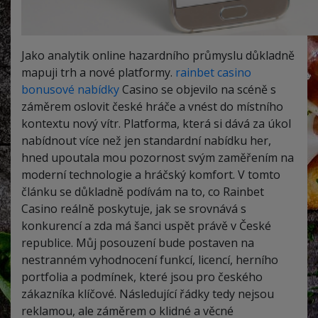
Jako analytik online hazardního průmyslu důkladně
mapuji trh a nové platformy.
rainbet casino
bonusové nabídky
Casino se objevilo na scéně s
záměrem oslovit české hráče a vnést do místního
kontextu nový vítr. Platforma, která si dává za úkol
nabídnout více než jen standardní nabídku her,
hned upoutala mou pozornost svým zaměřením na
moderní technologie a hráčský komfort. V tomto
článku se důkladně podívám na to, co Rainbet
Casino reálně poskytuje, jak se srovnává s
konkurencí a zda má šanci uspět právě v České
republice. Můj posouzení bude postaven na
nestranném vyhodnocení funkcí, licencí, herního
portfolia a podmínek, které jsou pro českého
zákazníka klíčové. Následující řádky tedy nejsou
reklamou, ale záměrem o klidné a věcné