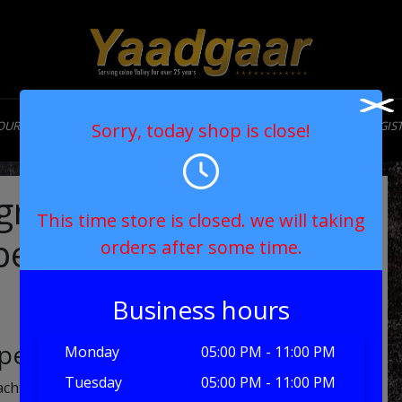
OUR STORY
MENU
CONTACT
MY ACCOUNT
LOGIN/REGIS
Sorry, today shop is close!
egrijpen van populaire
This time store is closed. we will taking
pellen
orders after some time.
Business hours
pellen
Monday
05:00 PM - 11:00 PM
Tuesday
05:00 PM - 11:00 PM
ht op mensen over de hele wereld. Deze spellen