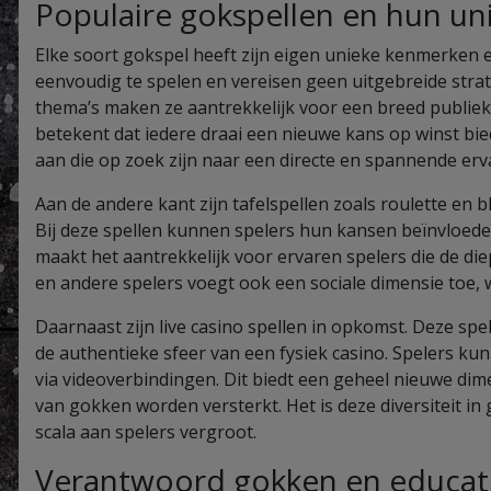
Populaire gokspellen en hun u
Elke soort gokspel heeft zijn eigen unieke kenmerken 
eenvoudig te spelen en vereisen geen uitgebreide stra
thema’s maken ze aantrekkelijk voor een breed publiek
betekent dat iedere draai een nieuwe kans op winst bie
aan die op zoek zijn naar een directe en spannende erv
Aan de andere kant zijn tafelspellen zoals roulette en
Bij deze spellen kunnen spelers hun kansen beïnvloede
maakt het aantrekkelijk voor ervaren spelers die de die
en andere spelers voegt ook een sociale dimensie toe, 
Daarnaast zijn live casino spellen in opkomst. Deze s
de authentieke sfeer van een fysiek casino. Spelers ku
via videoverbindingen. Dit biedt een geheel nieuwe dim
van gokken worden versterkt. Het is deze diversiteit i
scala aan spelers vergroot.
Verantwoord gokken en educat