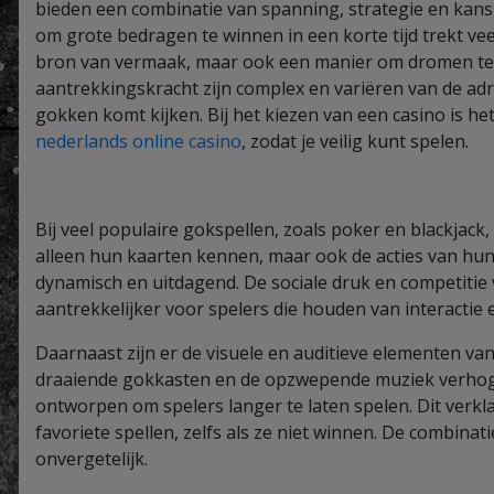
bieden een combinatie van spanning, strategie en kans
om grote bedragen te winnen in een korte tijd trekt vee
bron van vermaak, maar ook een manier om dromen te r
aantrekkingskracht zijn complex en variëren van de adren
gokken komt kijken. Bij het kiezen van een casino is he
nederlands online casino
, zodat je veilig kunt spelen.
Bij veel populaire gokspellen, zoals poker en blackjack, 
alleen hun kaarten kennen, maar ook de acties van hun
dynamisch en uitdagend. De sociale druk en competiti
aantrekkelijker voor spelers die houden van interactie 
Daarnaast zijn er de visuele en auditieve elementen van
draaiende gokkasten en de opzwepende muziek verhoge
ontworpen om spelers langer te laten spelen. Dit ver
favoriete spellen, zelfs als ze niet winnen. De combina
onvergetelijk.