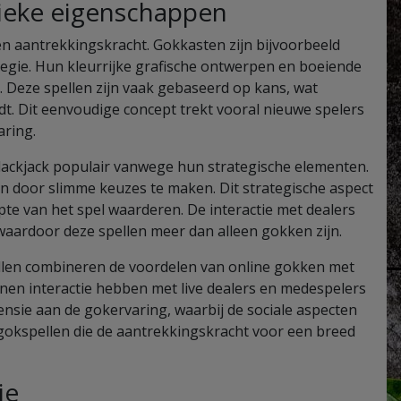
nieke eigenschappen
en aantrekkingskracht. Gokkasten zijn bijvoorbeeld
tegie. Hun kleurrijke grafische ontwerpen en boeiende
. Deze spellen zijn vaak gebaseerd op kans, wat
dt. Dit eenvoudige concept trekt vooral nieuwe spelers
aring.
 blackjack populair vanwege hun strategische elementen.
n door slimme keuzes te maken. Dit strategische aspect
pte van het spel waarderen. De interactie met dealers
waardoor deze spellen meer dan alleen gokken zijn.
pellen combineren de voordelen van online gokken met
nnen interactie hebben met live dealers en medespelers
ensie aan de gokervaring, waarbij de sociale aspecten
n gokspellen die de aantrekkingskracht voor een breed
ie